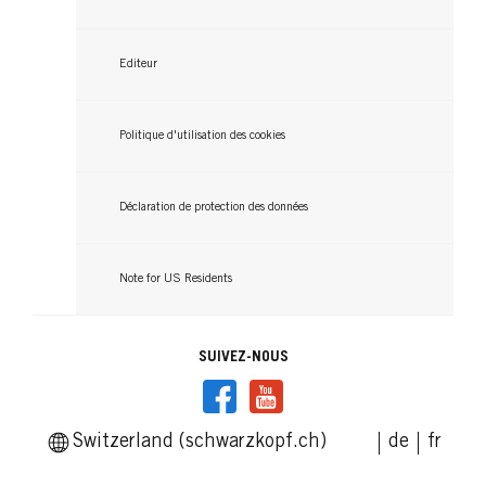
n’a envie de paraître fatiguée, pâlotte ou plus
vieille à cause d’un mauvais choix de coloration
cheveux. Découvrez les nuances qui sublimeront
Editeur
non seulement votre coiffure, mais aussi votre
visage.
Politique d'utilisation des cookies
Déclaration de protection des données
Note for US Residents
SUIVEZ-NOUS
Switzerland (schwarzkopf.ch)
de
fr