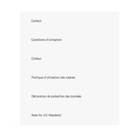
Contact
BRILLANCE
BRILLANCE
BRILLANCE
Conditions d'utilisation
877 Châtain Claire Cendré
BRILLANCE
703 Améthyste Foncée
BRILLANCE
882 Graphite Argenté
BRILLANCE
...
842 Rouge Cachemire
BRILLANCE
Editeur
...
859 Violine Soie
BRILLANCE
...
860 Ultra Violet
...
862 Brun Naturel
...
Politique d'utilisation des cookies
864 Brun Doré
...
...
...
Déclaration de protection des données
Note for US Residents