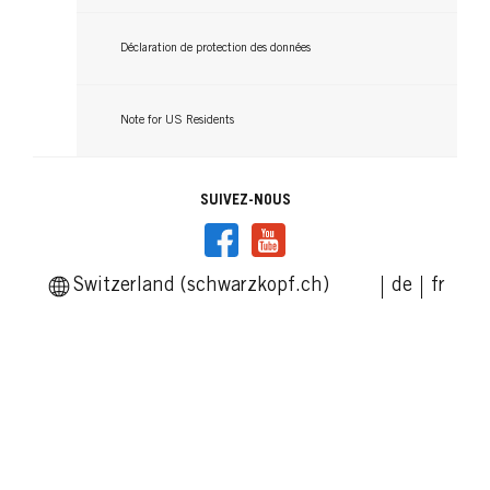
GLISS
Après-Shampooing Aqua Revive
Déclaration de protection des données
Lait Démêlant Express Aqua Revive
Sérum Aqua Revive
...
200 ml
...
Note for US Residents
200 ml
...
75 ml
SUIVEZ-NOUS
Switzerland (schwarzkopf.ch)
de
fr