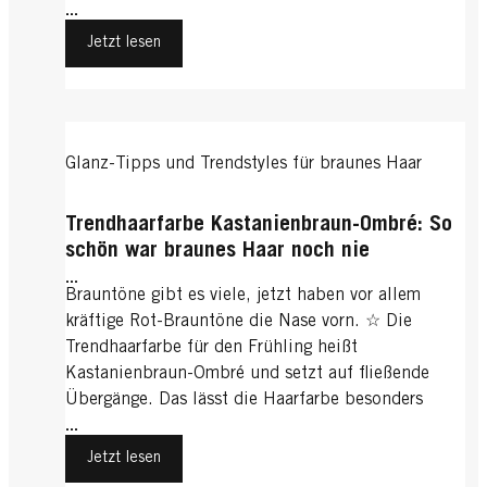
...
Jetzt lesen
Glanz-Tipps und Trendstyles für braunes Haar
Trendhaarfarbe Kastanienbraun-Ombré: So
schön war braunes Haar noch nie
...
Brauntöne gibt es viele, jetzt haben vor allem
kräftige Rot-Brauntöne die Nase vorn. ☆ Die
Trendhaarfarbe für den Frühling heißt
Kastanienbraun-Ombré und setzt auf fließende
Übergänge. Das lässt die Haarfarbe besonders
natürlich und wunderbar elegant wirken.
...
Jetzt lesen