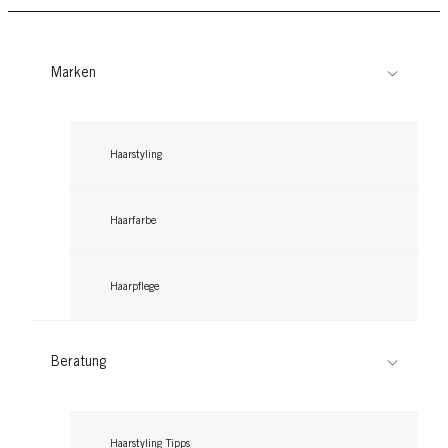
Marken
Haarstyling
Haarfarbe
Haarpflege
BLONDE
Beratung
L1++ Extrem Aufheller Plus
...
Haarstyling Tipps