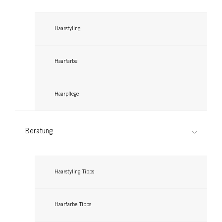
Haarstyling
Haarfarbe
GLISS
Haarpflege
GLISS
Fülle-Schaumspülung
Beratung
Fülle-Shampoo
...
...
Haarstyling Tipps
Haarfarbe Tipps