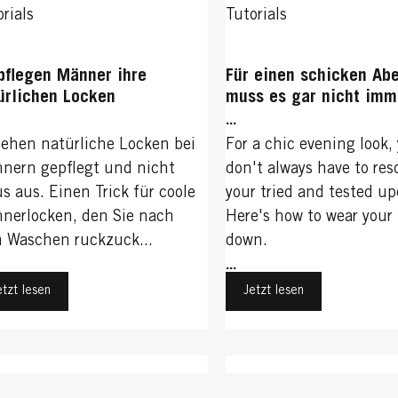
rials
Tutorials
pflegen Männer ihre
Für einen schicken Ab
ürlichen Locken
muss es gar nicht imm
Hochsteckfrisur sein.
...
es beim Styling anko
sehen natürliche Locken bei
For a chic evening look,
Verraten wir hier ...
nern gepflegt und nicht
don't always have to reso
us aus. Einen Trick für coole
your tried and tested up
nerlocken, den Sie nach
Here's how to wear your 
 Waschen ruckzuck...
down.
...
etzt lesen
Jetzt lesen