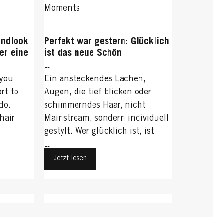
Moments
endlook
Perfekt war gestern: Glücklich
er eine
ist das neue Schön
 Worauf
...
mmt?
 you
Ein ansteckendes Lachen,
rt to
Augen, die tief blicken oder
do.
schimmerndes Haar, nicht
hair
Mainstream, sondern individuell
gestylt. Wer glücklich ist, ist
schön.
...
Jetzt lesen