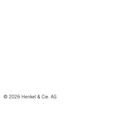
Rand ihrer Existenz bringen
kann.
© 2026 Henkel & Cie. AG