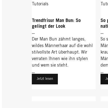
Tutorials
Tuto
Trendfrisur Man Bun: So
So 
gelingt der Look
nat
...
...
Der Man Bun zähmt langes,
So 
wildes Männerhaar auf die wohl
Män
stilvollste Art überhaupt. Wir
kra
verraten Ihnen wie ihn stylen
Män
und wem sie steht.
dem
...
...
Jetzt lesen
J