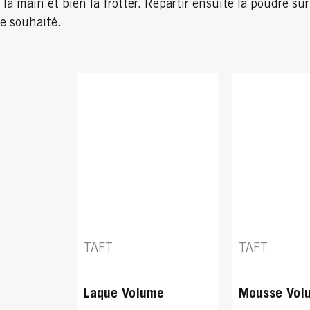
a main et bien la frotter. Répartir ensuite la poudre sur
e souhaité.
TAFT
TAFT
Laque Volume
Mousse Vol