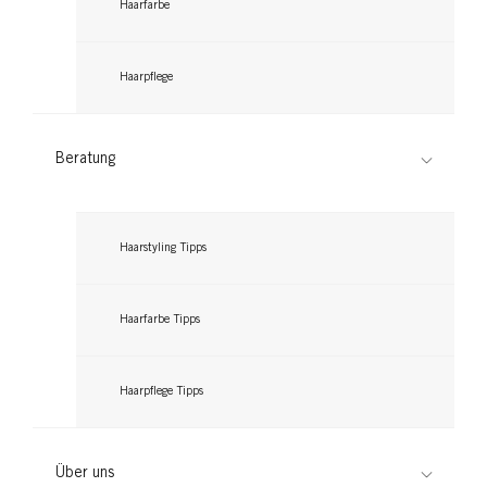
Haarfarbe
Haarpflege
Beratung
GLISS
GLISS
Night Elixier Anti-Spliss Wunder
Night Elixier Aqua Revive
Haarstyling Tipps
...
...
Haarfarbe Tipps
Haarpflege Tipps
Über uns