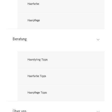
Haarfarbe
Haarpflege
GLISS
Beratung
Night Elixier Ultimate Repair
...
Haarstyling Tipps
Haarfarbe Tipps
Haarpflege Tipps
Über uns