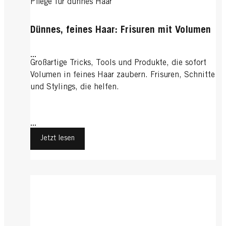
Pflege für dünnes Haar
Dünnes, feines Haar: Frisuren mit Volumen
...
Großartige Tricks, Tools und Produkte, die sofort
Volumen in feines Haar zaubern. Frisuren, Schnitte
und Stylings, die helfen.
...
Jetzt lesen
Guter Zug: Haare kämmen
Haarspülung: Das kleine Pflege-Extra
Alleskönner Haarshampoo
Haare kämmen leicht gemacht
Alleskönner Haarshampoo