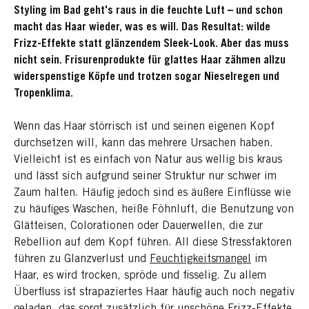
Styling im Bad geht's raus in die feuchte Luft – und schon
macht das Haar wieder, was es will. Das Resultat: wilde
Frizz-Effekte statt glänzendem Sleek-Look. Aber das muss
nicht sein. Frisurenprodukte für glattes Haar zähmen allzu
widerspenstige Köpfe und trotzen sogar Nieselregen und
Tropenklima.
Wenn das Haar störrisch ist und seinen eigenen Kopf
durchsetzen will, kann das mehrere Ursachen haben.
Vielleicht ist es einfach von Natur aus wellig bis kraus
und lässt sich aufgrund seiner Struktur nur schwer im
Zaum halten. Häufig jedoch sind es äußere Einflüsse wie
zu häufiges Waschen, heiße Föhnluft, die Benutzung von
Glätteisen, Colorationen oder Dauerwellen, die zur
Rebellion auf dem Kopf führen. All diese Stressfaktoren
führen zu Glanzverlust und
Feuchtigkeitsmangel
im
Haar, es wird trocken, spröde und fisselig. Zu allem
Überfluss ist strapaziertes Haar häufig auch noch negativ
geladen, das sorgt zusätzlich für unschöne Frizz-Effekte,