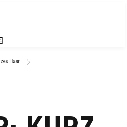
E
rzes Haar