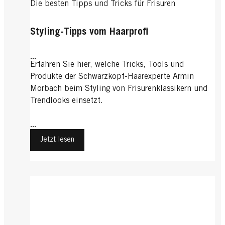
Die besten Tipps und Tricks für Frisuren
Styling-Tipps vom Haarprofi
...
Erfahren Sie hier, welche Tricks, Tools und
Produkte der Schwarzkopf-Haarexperte Armin
Morbach beim Styling von Frisurenklassikern und
Trendlooks einsetzt.
...
Jetzt lesen
Einfach gut aussehen: Die besten Frisuren für
Bob-Frisuren: Klassiker mit Trendfaktor
Männer
Im Trend: Sidecut-Frisuren für Frauen