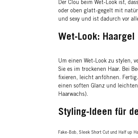
Der Clou beim Wet-Look ist, das
oder oben glatt-gegelt mit natü
und sexy und ist dadurch vor all
Wet-Look: Haargel
Um einen Wet-Look zu stylen, ve
Sie es im trockenen Haar. Bei Be
fixieren, leicht anföhnen. Ferti
einen soften Glanz und leichte
Haarwachs).
Styling-Ideen für 
Fake-Bob, Sleek Short Cut und Half up H