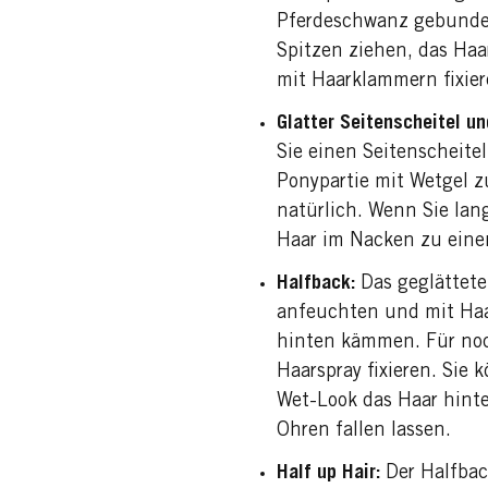
Pferdeschwanz gebunde
Spitzen ziehen, das Ha
mit Haarklammern fixier
Glatter Seitenscheitel u
Sie einen Seitenscheitel
Ponypartie mit Wetgel zu
natürlich. Wenn Sie lan
Haar im Nacken zu eine
Halfback:
Das geglättete
anfeuchten und mit Haa
hinten kämmen. Für noc
Haarspray fixieren. Sie 
Wet-Look das Haar hint
Ohren fallen lassen.
Half up Hair:
Der Halfbac