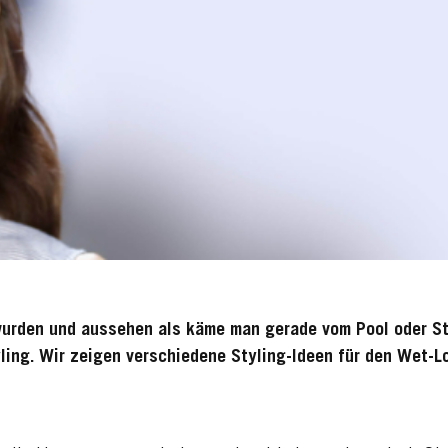
t wurden und aussehen als käme man gerade vom Pool oder S
yling. Wir zeigen verschiedene Styling-Ideen für den Wet-L