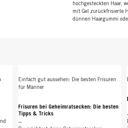
hochgesteckten Haar, we
mit Gel zurückfrisierte
dünnen Haargummi oder
n
Einfach gut aussehen: Die besten Frisuren
für Männer
Frisuren bei Geheimratsecken: Die besten
Tipps & Tricks
...
und