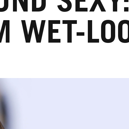
UND SEXY
M WET-LO