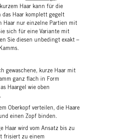
 kurzem Haar kann für die
 das Haar komplett gegelt
 Haar nur einzelne Partien mit
ie sich für eine Variante mit
en Sie diesen unbedingt exakt –
s Kamms.
ch gewaschene, kurze Haar mit
amm ganz flach in Form
as Haargel wie oben
.
em Oberkopf verteilen, die Haare
nd einen Zopf binden.
ge Haar wird vom Ansatz bis zu
t frisiert zu einem