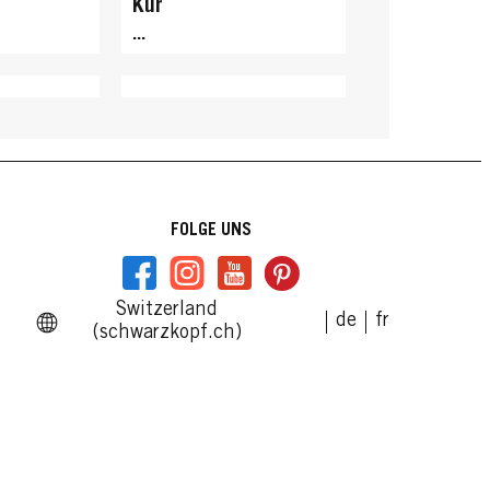
Kur
...
FOLGE UNS
Switzerland
de
fr
(schwarzkopf.ch)
GLISS
Oil Nutritive 4-in-1
l-Serum
Haarmaske
...